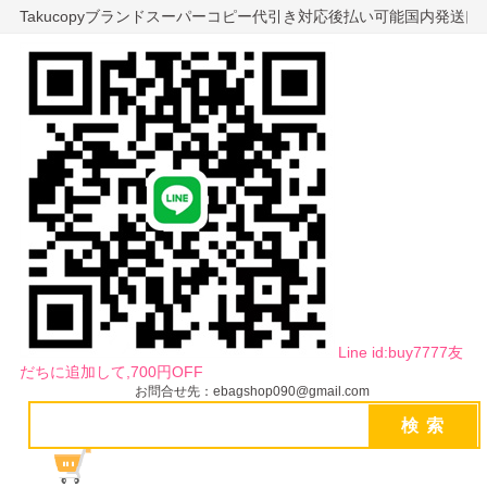
Takucopyブランドスーパーコピー代引き対応後払い可能国内発送
Line id:buy7777友
だちに追加して,700円OFF
お問合せ先：ebagshop090@gmail.com