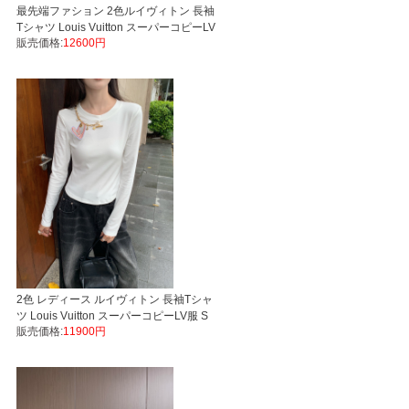
最先端ファション 2色ルイヴィトン 長袖
Tシャツ Louis Vuitton スーパーコピーLV
販売価格:
12600円
服 新作後払い
2色 レディース ルイヴィトン 長袖Tシャ
ツ Louis Vuitton スーパーコピーLV服 S
販売価格:
11900円
M L 後払い安全なサイト