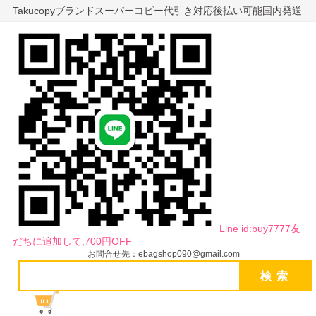
Takucopyブランドスーパーコピー代引き対応後払い可能国内発送
Line id:buy7777友
だちに追加して,700円OFF
お問合せ先：ebagshop090@gmail.com