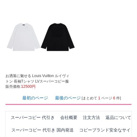
お洒落に魅せる Louis Vuitton ルイヴィ
トン 長袖Tシャツ LVスーパーコピー服
販売価格:
12500円
AD80
最初のページ
最後のページ
[まとめて
1
ページ
6
件]
スーパーコピー 代引き
会社概要
注文方法
返品について
スーパーコピー 代引き 国内発送
コピーブランド安全なサイ