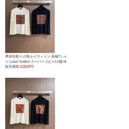
季節先取り♪2色ルイヴィトン 長袖Tシャ
ツ Louis Vuitton スーパーコピーLV服 M
販売価格:
12600円
L XL XXL 後払い安全なサイト