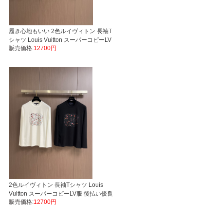
履き心地もいい 2色ルイヴィトン 長袖T
シャツ Louis Vuitton スーパーコピーLV
販売価格:
12700円
服 M L XL XXL
2色ルイヴィトン 長袖Tシャツ Louis
Vuitton スーパーコピーLV服 後払い優良
販売価格:
12700円
サイト M L XL XXL