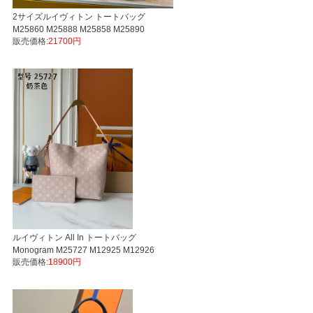
2サイズルイヴィトン トートバッグ
M25860 M25888 M25858 M25890
販売価格:
21700円
Monogram Empreinte All In One LVスー
パーコピーバッグN品国内発送後払い対
ルイヴィトン All In トートバッグ
Monogram M25727 M12925 M12926
販売価格:
18900円
M13480 M13044 M14356 M13045
M13089 LVスーパーコピーバッグN