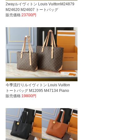
2wayルイヴィトン Louis VuittonM24879
M24620 M24607 トートバッグ
販売価格:
23700円
Capucines Souple LVスーパーコピーバ
ッグ後払い安全
今季流行りルイヴィトン Louis Vuitton
トートバッグ M12095 M47134 Piano
販売価格:
19800円
Monogram LVスーパーコピーバッグ