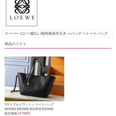
スーパーコピー後払い国内発送代引き
バッグ
トートバッグ
>>
>>
商品のリスト
2サイズルイヴィトン トートバッグ
M25860 M25888 M25858 M25890
販売価格:
21700円
Monogram Empreinte All In One LVスー