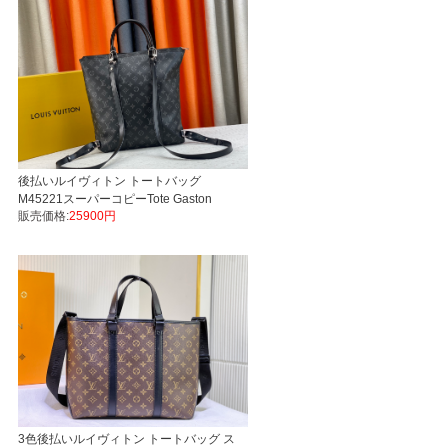
後払いルイヴィトン トートバッグ
M45221スーパーコピーTote Gaston
販売価格:
25900円
Labels Monogram Eclipse LVバッグ代引
き国内発送
3色後払いルイヴィトン トートバッグ ス