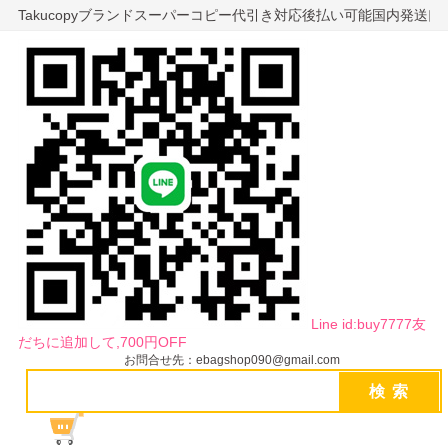
Takucopyブランドスーパーコピー代引き対応後払い可能国内発送
Line id:buy7777友
だちに追加して,700円OFF
お問合せ先：ebagshop090@gmail.com