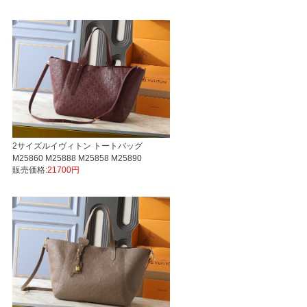
パーコピーバッグN品国内発送後払い対
2サイズルイヴィトン トートバッグ
M25860 M25888 M25858 M25890
販売価格:
21700円
Monogram Empreinte All In One LVスー
パーコピーバッグN品国内発送後払い対