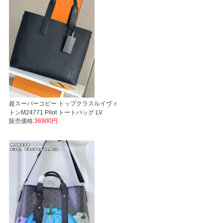
超スーパーコピー トップクラスルイヴィ
トンM24771 Pilot トートバッグ LV
販売価格:
36900円
Aerogramバッグ代引き国内発送