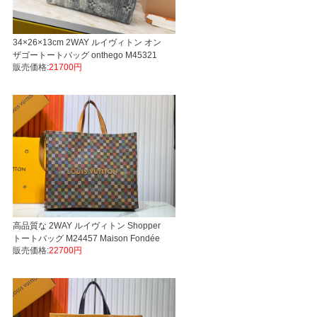
34×26×13cm 2WAY ルイヴィトン オン
ザゴートートバッグ onthego M45321
販売価格:
21700円
M45039 M44571 Monogram Reverse
Toron LVスーパーコピーバッグ
高品質な 2WAY ルイヴィトン Shopper
トートバッグ M24457 Maison Fondée
販売価格:
22700円
En 1854 後払い信用できるサイト