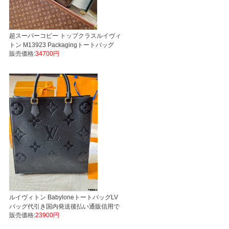
超スーパーコピー トップクラスルイヴィ
トン M13923 Packagingトートバッグ
販売価格:
34700円
LVバッグ代引き国内発送
ルイヴィトン BabyloneトートバッグLV
バッグ代引き国内発送後払い通販信用で
販売価格:
23900円
きる