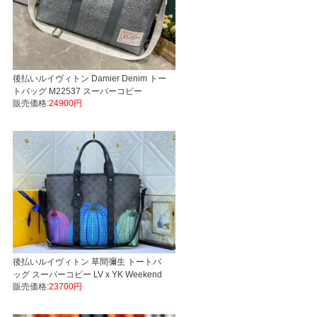
後払いルイヴィトン Damier Denim トー
トバッグ M22537 スーパーコピー
販売価格:
24900円
Monogram Washed Denim Weekend
Tote LVバッグ代引き国内発送
後払いルイヴィトン 草間彌生 トートバ
ッグ スーパーコピー LV x YK Weekend
販売価格:
23700円
Tote M46434 Monogram Eclipse
Reverse LVバッグ代引き国内発送