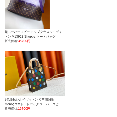
超スーパーコピー トップクラスルイヴィ
トン M13923 Shopperトートバッグ
販売価格:
35700円
LVers Damier Ebene LVバッグ代引き国
内発送
2色後払いルイヴィトン X 草間彌生
Monogramトートバッグ スーパーコピー
販売価格:
16700円
M69442 M81867 x YK Petit Sac PlatLV
バッグ代引き国内発送