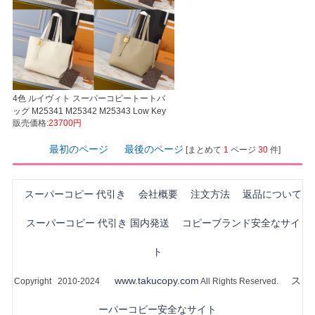
4色 ルイヴィト スーパーコピートートバ
ッグ M25341 M25342 M25343 Low Key
販売価格:
23700円
Cabas LVバッグ国内発送対応N品安全必
ず届く信用できるサイト
最初のページ
最後のページ
[まとめて
1
ページ
30
件]
スーパーコピー 代引き
会社概要
注文方法
返品について
スーパーコピー 代引き 国内発送
コピーブランド安全なサイ
ト
www.takucopy.com
ス
Copyright 2010-2024
All Rights Reserved.
ーパーコピー安全なサイト