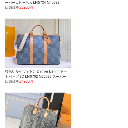
ーパーコピーTote M45734 M45733
販売価格:
23900円
Weekend Tote Monogram Macassar LV
バッグ代引き国内発送
後払いルイヴィトン Damier Denim トー
トバッグ 3D M40702 M22537 スーパー
販売価格:
24900円
コピーPharrell Williams Weekend Tote
LVバッグ代引き国内発送