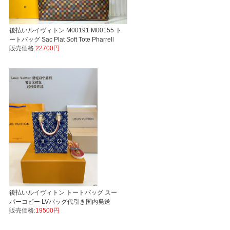
後払いルイヴィトン M00191 M00155 ト
ートバッグ Sac Plat Soft Tote Pharrell
販売価格:
22700円
Wiliams Damierスーパーコピー LVバッ
グ代引き国内発送
後払いルイヴィトン トートバッグ スー
パーコピー LVバッグ代引き国内発送
販売価格:
19500円