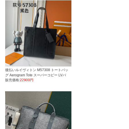
後払いルイヴィトン M57308 トートバッ
グ Aerogram Tote スーパーコピー LVバ
販売価格:
22900円
ッグ代引き国内発送