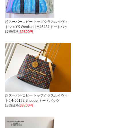
超スーパーコピー トップクラスルイヴィ
トン x YK Weekend M46434 トートバッ
販売価格:
35800円
グ LVバッグ代引き国内発送
超スーパーコピー トップクラスルイヴィ
トンN00192 Shopperトートバッグ
販売価格:
38700円
LVers Damier Ebeneバッグ代引き国内発
送