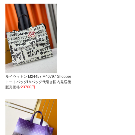
ルイヴィトン M24457 M40797 Shopper
トートバッグLVバッグ代引き国内発送後
販売価格:
23700円
払い通販信用できる