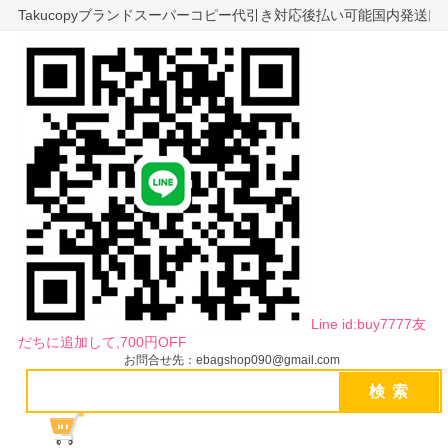
Takucopyブランドスーパーコピー代引き対応後払い可能国内発送
Line id:buy7777友
だちに追加して,700円OFF
お問合せ先：ebagshop090@gmail.com