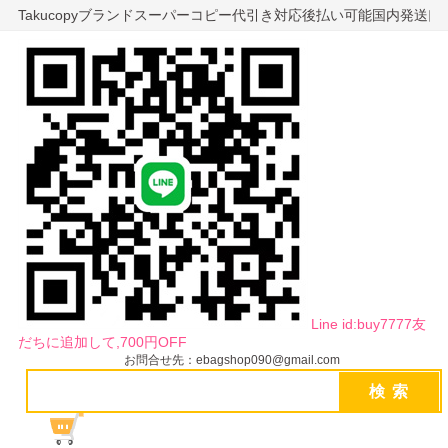
Takucopyブランドスーパーコピー代引き対応後払い可能国内発送
Line id:buy7777友
だちに追加して,700円OFF
お問合せ先：ebagshop090@gmail.com