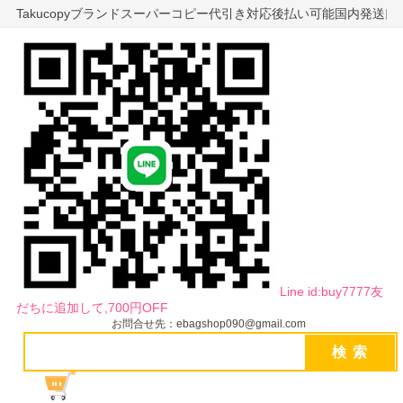
Takucopyブランドスーパーコピー代引き対応後払い可能国内発送
Line id:buy7777友
だちに追加して,700円OFF
お問合せ先：ebagshop090@gmail.com