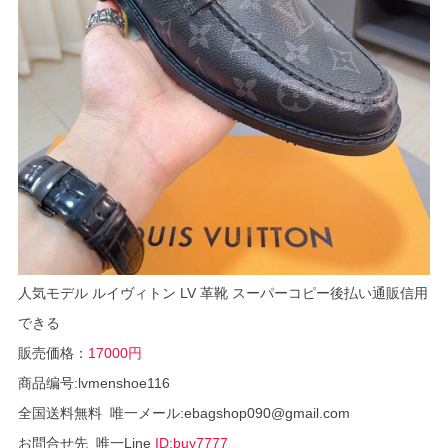
人気モデル ルイヴィトン LV 革靴 スーパーコピー後払い通販信用
できる
販売価格：
17000円
商品编号:lvmenshoe116
全国送料無料 唯一メール:ebagshop090@gmail.com
お問合せ先 唯一Line
ID:buy7777