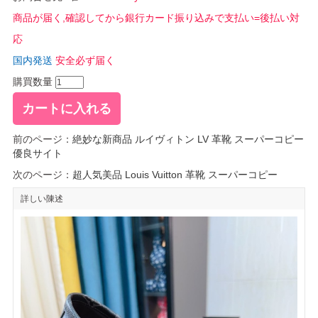
商品が届く,確認してから銀行カード振り込みで支払い=後払い対
応
国内発送
安全必ず届く
購買数量
前のページ：
絶妙な新商品 ルイヴィトン LV 革靴 スーパーコピー
優良サイト
次のページ：
超人気美品 Louis Vuitton 革靴 スーパーコピー
詳しい陳述