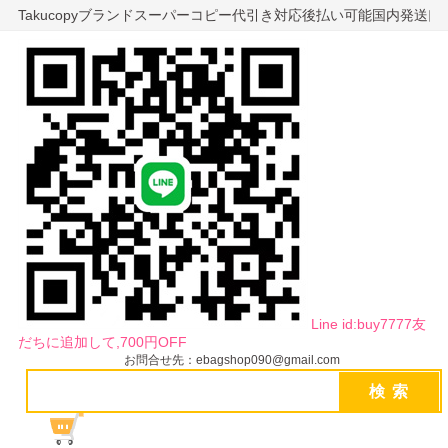
Takucopyブランドスーパーコピー代引き対応後払い可能国内発送
Line id:buy7777友
だちに追加して,700円OFF
お問合せ先：ebagshop090@gmail.com