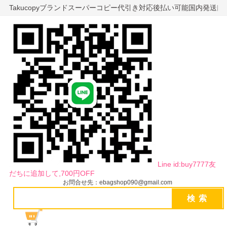
Takucopyブランドスーパーコピー代引き対応後払い可能国内発送
Line id:buy7777友
だちに追加して,700円OFF
お問合せ先：ebagshop090@gmail.com