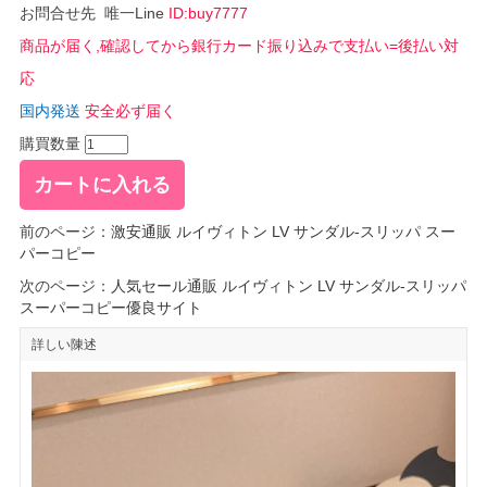
お問合せ先 唯一Line
ID:buy7777
商品が届く,確認してから銀行カード振り込みで支払い=後払い対
応
国内発送
安全必ず届く
購買数量
前のページ：
激安通販 ルイヴィトン LV サンダル-スリッパ スー
パーコピー
次のページ：
人気セール通販 ルイヴィトン LV サンダル-スリッパ
スーパーコピー優良サイト
詳しい陳述