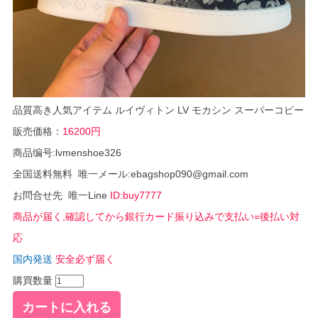
品質高き人気アイテム ルイヴィトン LV モカシン スーパーコピー
販売価格：
16200円
商品编号:lvmenshoe326
全国送料無料 唯一メール:ebagshop090@gmail.com
お問合せ先 唯一Line
ID:buy7777
商品が届く,確認してから銀行カード振り込みで支払い=後払い対
応
国内発送
安全必ず届く
購買数量