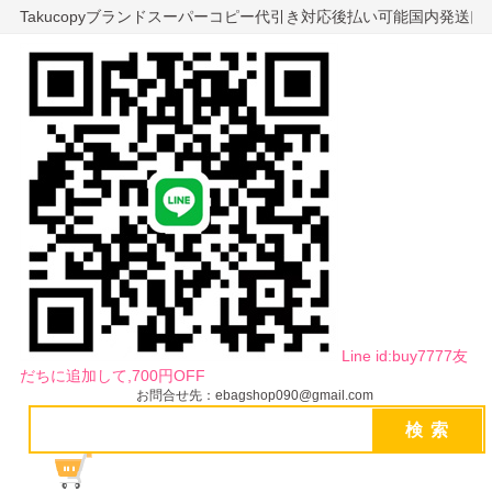
Takucopyブランドスーパーコピー代引き対応後払い可能国内発送
Line id:buy7777友
だちに追加して,700円OFF
お問合せ先：ebagshop090@gmail.com