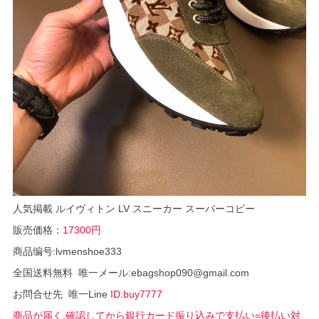
人気掲載 ルイヴィトン LV スニーカー スーパーコピー
販売価格：
17300円
商品编号:lvmenshoe333
全国送料無料 唯一メール:ebagshop090@gmail.com
お問合せ先 唯一Line
ID:buy7777
商品が届く,確認してから銀行カード振り込みで支払い=後払い対