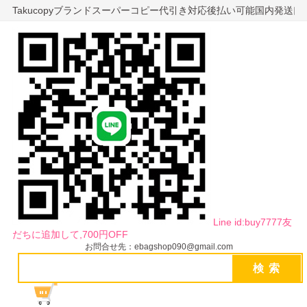
Takucopyブランドスーパーコピー代引き対応後払い可能国内発送
Line id:buy7777友
だちに追加して,700円OFF
お問合せ先：ebagshop090@gmail.com