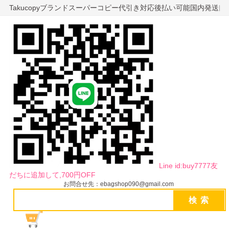
Takucopyブランドスーパーコピー代引き対応後払い可能国内発送
Line id:buy7777友
だちに追加して,700円OFF
お問合せ先：ebagshop090@gmail.com