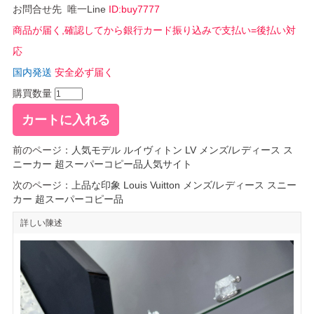
お問合せ先 唯一Line
ID:buy7777
商品が届く,確認してから銀行カード振り込みで支払い=後払い対
応
国内発送
安全必ず届く
購買数量
前のページ：
人気モデル ルイヴィトン LV メンズ/レディース ス
ニーカー 超スーパーコピー品人気サイト
次のページ：
上品な印象 Louis Vuitton メンズ/レディース スニー
カー 超スーパーコピー品
詳しい陳述