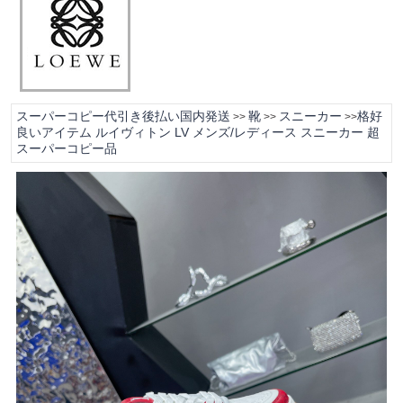
スーパーコピー代引き後払い国内発送
靴
スニーカー
格好
>>
>>
>>
良いアイテム ルイヴィトン LV メンズ/レディース スニーカー 超
スーパーコピー品