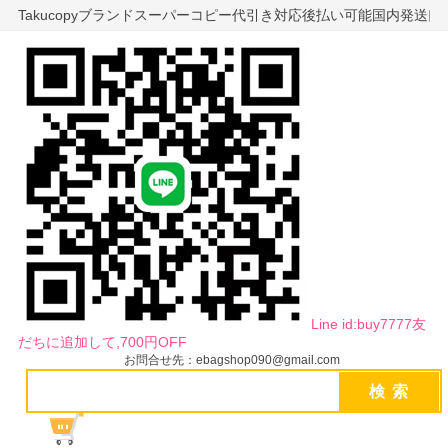
Takucopyブランドスーパーコピー代引き対応後払い可能国内発送
Line id:buy7777友
だちに追加して,700円OFF
お問合せ先：ebagshop090@gmail.com