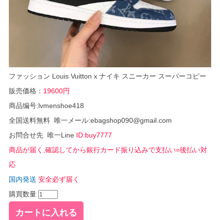
ファッション Louis Vuitton x ナイキ スニーカー スーパーコピー
販売価格：
19600円
商品编号:lvmenshoe418
全国送料無料 唯一メール:ebagshop090@gmail.com
お問合せ先 唯一Line
ID:buy7777
商品が届く,確認してから銀行カード振り込みで支払い=後払い対
応
国内発送
安全必ず届く
購買数量