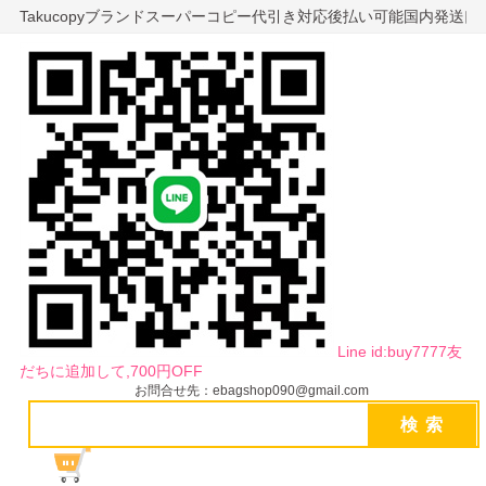
Takucopyブランドスーパーコピー代引き対応後払い可能国内発送
Line id:buy7777友
だちに追加して,700円OFF
お問合せ先：ebagshop090@gmail.com