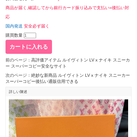
商品が届く,確認してから銀行カード振り込みで支払い=後払い対
応
国内発送
安全必ず届く
購買数量
前のページ：
高評価アイテム ルイヴィトン LV x ナイキ スニーカ
ー スーパーコピー安全なサイト
次のページ：
絶妙な新商品 ルイヴィトン LV x ナイキ スニーカー
スーパーコピー後払い通販信用できる
詳しい陳述