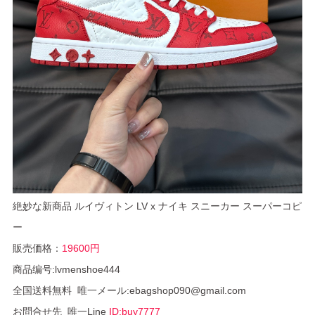
絶妙な新商品 ルイヴィトン LV x ナイキ スニーカー スーパーコピ
ー
販売価格：
19600円
商品编号:lvmenshoe444
全国送料無料 唯一メール:ebagshop090@gmail.com
お問合せ先 唯一Line
ID:buy7777