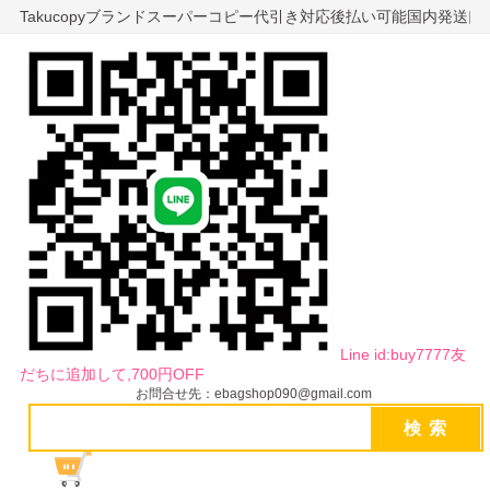
Takucopyブランドスーパーコピー代引き対応後払い可能国内発送
Line id:buy7777友
だちに追加して,700円OFF
お問合せ先：ebagshop090@gmail.com