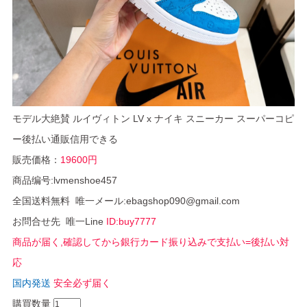
モデル大絶賛 ルイヴィトン LV x ナイキ スニーカー スーパーコピ
ー後払い通販信用できる
販売価格：
19600円
商品编号:lvmenshoe457
全国送料無料 唯一メール:ebagshop090@gmail.com
お問合せ先 唯一Line
ID:buy7777
商品が届く,確認してから銀行カード振り込みで支払い=後払い対
応
国内発送
安全必ず届く
購買数量