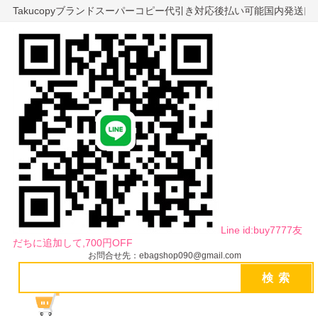
Takucopyブランドスーパーコピー代引き対応後払い可能国内発送
Line id:buy7777友
だちに追加して,700円OFF
お問合せ先：ebagshop090@gmail.com