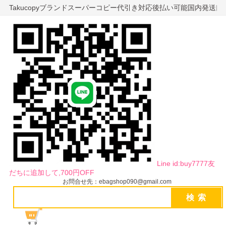
Takucopyブランドスーパーコピー代引き対応後払い可能国内発送
Line id:buy7777友
だちに追加して,700円OFF
お問合せ先：ebagshop090@gmail.com