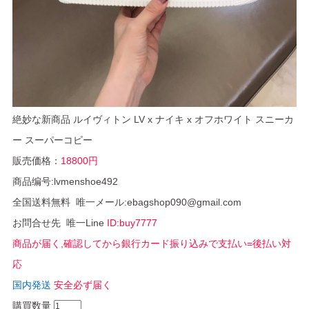
絶妙な新商品 ルイヴィトン LV x ナイキ x オフホワイト スニーカ
ー スーパーコピー
販売価格：
18800円
商品编号:lvmenshoe492
全国送料無料 唯一メール:ebagshop090@gmail.com
お問合せ先 唯一Line
ID:buy7777
商品が届く,確認してから銀行カード振り込みで支払い=後払い対
応
国内発送
安全必ず届く
購買数量