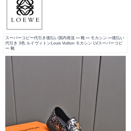
スーパーコピー代引き後払い国内発送
靴
モカシン
後払い
>>
>>
>>
代引き 3色 ルイヴィトンLouis Vuitton モカシン LVスーパーコピ
ー 靴