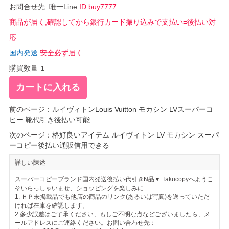
お問合せ先 唯一Line
ID:buy7777
商品が届く,確認してから銀行カード振り込みで支払い=後払い対
応
国内発送
安全必ず届く
購買数量
前のページ：
ルイヴィトンLouis Vuitton モカシン LVスーパーコ
ピー 靴代引き後払い可能
次のページ：
格好良いアイテム ルイヴィトン LV モカシン スーパ
ーコピー後払い通販信用できる
詳しい陳述
スーパーコピーブランド国内発送後払い代引きN品▼ Takucopyへようこ
そいらっしゃいませ、ショッピングを楽しみに
1. ＨＰ未掲載品でも他店の商品のリンク(あるいは写真)を送っていただ
ければ在庫を確認します。
2.多少誤差はご了承ください、もしご不明な点などございましたら、メ
ールアドレスにご連絡ください。お問い合わせ先：