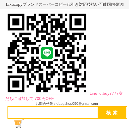
Takucopyブランドスーパーコピー代引き対応後払い可能国内発送
Line id:buy7777友
だちに追加して,700円OFF
お問合せ先：ebagshop090@gmail.com