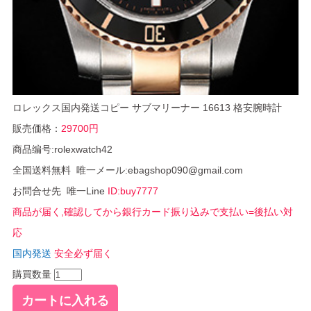
ロレックス国内発送コピー サブマリーナー 16613 格安腕時計
販売価格：
29700円
商品编号:rolexwatch42
全国送料無料 唯一メール:ebagshop090@gmail.com
お問合せ先 唯一Line
ID:buy7777
商品が届く,確認してから銀行カード振り込みで支払い=後払い対
応
国内発送
安全必ず届く
購買数量