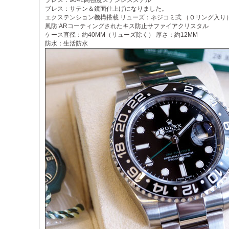
ブレス：904L高強度ステンレススチル
ブレス：サテン＆鏡面仕上げになりました。
エクステンション機構搭載 リューズ：ネジコミ式 （Ｏリング入り
風防:ARコーティングされたキス防止サファイアクリスタル
ケース直径：約40MM（リューズ除く） 厚さ：約12MM
防水：生活防水