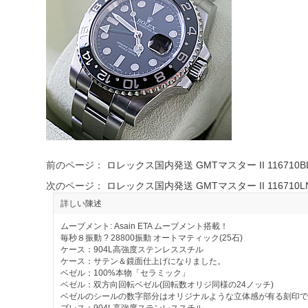
前のページ：
ロレックス国内発送 GMTマスター II 116710
次のページ：
ロレックス国内発送 GMTマスター II 116710L
詳しい陳述
ムーブメント: Asain ETA ムーブメント搭載！
毎秒８振動 ? 28800振動 オートマティック(25石)
ケース：904L高強度ステンレススチル
ケース：サテン＆鏡面仕上げになりました。
ベゼル：100%本物「セラミック」
ベゼル：双方向回転ベゼル(回転数オリジ同様の24ノッチ)
ベゼルのシールの数字部分はオリジナルような立体感が有る刻印で