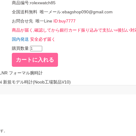
商品编号:rolexwatch85
全国送料無料 唯一メール:ebagshop090@gmail.com
お問合せ先 唯一Line
ID:buy7777
商品が届く,確認してから銀行カード振り込みで支払い=後払い対
国内発送
安全必ず届く
購買数量
BLNR フォーマル腕時計
N 新規モデル時計(Noob工場製品V10)
す。