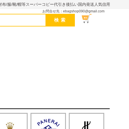
財布/服/靴/帽等スーパーコピー代引き後払い国内発送人気信用できるサイ
お問合せ先：ebagshop090@gmail.com