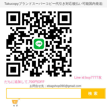
Takucopyブランドスーパーコピー代引き対応後払い可能国内発送
Line id:buy7777友
だちに追加して,700円OFF
お問合せ先：ebagshop090@gmail.com