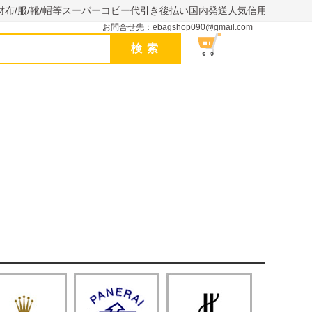
財布/服/靴/帽等スーパーコピー代引き後払い国内発送人気信用できるサイ
お問合せ先：ebagshop090@gmail.com