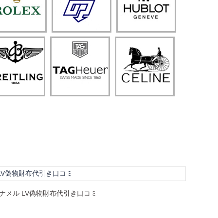
ル LV偽物財布代引き口コミ
 エナメル LV偽物財布代引き口コミ