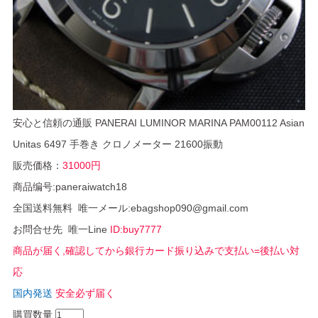
安心と信頼の通販 PANERAI LUMINOR MARINA PAM00112 Asian
Unitas 6497 手巻き クロノメーター 21600振動
販売価格：
31000円
商品编号:paneraiwatch18
全国送料無料 唯一メール:ebagshop090@gmail.com
お問合せ先 唯一Line
ID:buy7777
商品が届く,確認してから銀行カード振り込みで支払い=後払い対
応
国内発送
安全必ず届く
購買数量