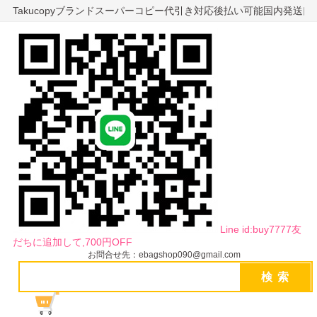
Takucopyブランドスーパーコピー代引き対応後払い可能国内発送
Line id:buy7777友
だちに追加して,700円OFF
お問合せ先：ebagshop090@gmail.com