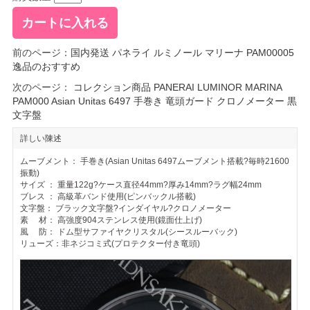
前のページ：
国内発送 パネライ ルミノール マリーナ PAM00005
逸品のおすすめ
次のページ：
コレクション商品 PANERAI LUMINOR MARINA
PAM000 Asian Unitas 6497 手巻き 竜頭ガード クロノメーター 黒
文字盤
詳しい陳述
ムーブメント： 手巻き(Asian Unitas 6497ムーブメント搭載?毎時21600
振動)
サイズ ： 重量122g?ケース直径44mm?厚み14mm?ラグ幅24mm
ブレス ： 高級革バンド使用(ピンバックル搭載)
文字盤： ブラック文字盤?インダイヤル?クロノメーター
素 材： 高強度904ステンレス使用(鏡面仕上げ)
風 防： ドム型サファイヤクリスタル(シースルーバック)
リューズ：非ネジコミ式(プロテクター付き竜頭)