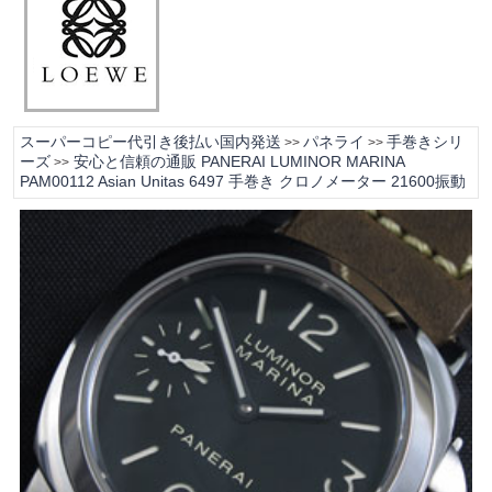
スーパーコピー代引き後払い国内発送
パネライ
手巻きシリ
>>
>>
ーズ
安心と信頼の通販 PANERAI LUMINOR MARINA
>>
PAM00112 Asian Unitas 6497 手巻き クロノメーター 21600振動