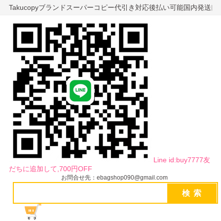
Takucopyブランドスーパーコピー代引き対応後払い可能国内発送
Line id:buy7777友
だちに追加して,700円OFF
お問合せ先：ebagshop090@gmail.com