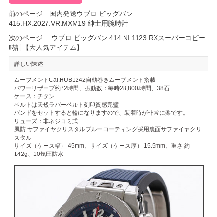
前のページ：
国内発送ウブロ ビッグバン
415.HX.2027.VR.MXM19 紳士用腕時計
次のページ：
ウブロ ビッグバン 414.NI.1123.RXスーパーコピー
時計【大人気アイテム】
詳しい陳述
ムーブメントCal.HUB1242自動巻きムーブメント搭載
パワーリザーブ約72時間、振動数：毎時28,800/時間、38石
ケース：チタン
ベルトは天然ラバーベルト刻印質感完璧
バンドをセットすると輪になりますので、装着時が非常に楽です。
リューズ：非ネジコミ式
風防:サファイヤクリスタルブルーコーティング採用裏面サファイヤクリ
スタル
サイズ（ケース幅） 45mm、サイズ（ケース厚） 15.5mm、重さ 約
142g、10気圧防水