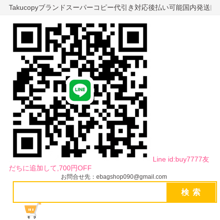
Takucopyブランドスーパーコピー代引き対応後払い可能国内発送
Line id:buy7777友
だちに追加して,700円OFF
お問合せ先：ebagshop090@gmail.com