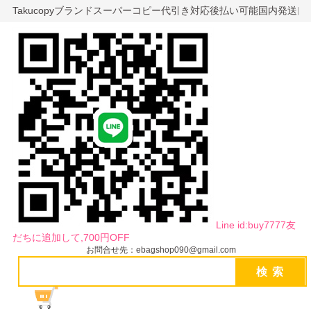
Takucopyブランドスーパーコピー代引き対応後払い可能国内発送
Line id:buy7777友
だちに追加して,700円OFF
お問合せ先：ebagshop090@gmail.com