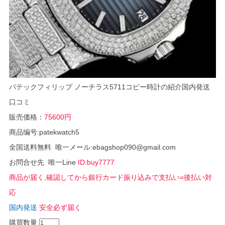
パテックフィリップ ノーチラス5711コピー時計の紹介国内発送
口コミ
販売価格：
75600円
商品编号:patekwatch5
全国送料無料 唯一メール:ebagshop090@gmail.com
お問合せ先 唯一Line
ID:buy7777
商品が届く,確認してから銀行カード振り込みで支払い=後払い対
応
国内発送
安全必ず届く
購買数量