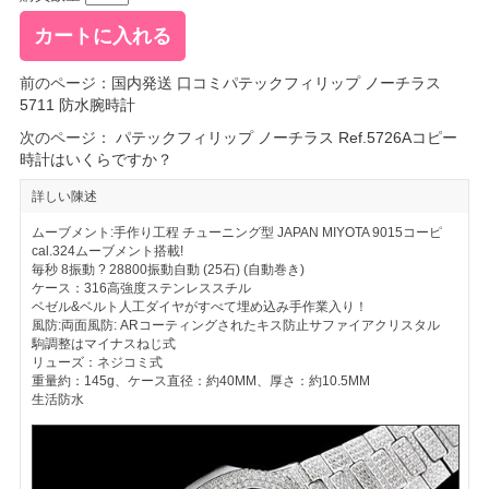
前のページ：
国内発送 口コミパテックフィリップ ノーチラス
5711 防水腕時計
次のページ：
パテックフィリップ ノーチラス Ref.5726Aコピー
時計はいくらですか？
詳しい陳述
ムーブメント:手作り工程 チューニング型 JAPAN MIYOTA 9015コーピ
cal.324ムーブメント搭載!
毎秒 8振動 ? 28800振動自動 (25石) (自動巻き)
ケース：316高強度ステンレススチル
ベゼル&ベルト人工ダイヤがすべて埋め込み手作業入り！
風防:両面風防: ARコーティングされたキス防止サファイアクリスタル
駒調整はマイナスねじ式
リューズ：ネジコミ式
重量約：145g、ケース直径：約40MM、厚さ：約10.5MM
生活防水