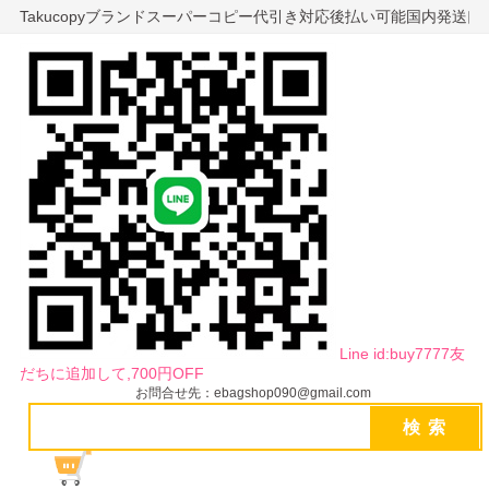
Takucopyブランドスーパーコピー代引き対応後払い可能国内発送
Line id:buy7777友
だちに追加して,700円OFF
お問合せ先：ebagshop090@gmail.com