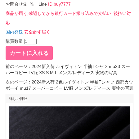
お問合せ先 唯一Line
ID:buy7777
商品が届く,確認してから銀行カード振り込みで支払い=後払い対
応
国内発送
安全必ず届く
購買数量
前のページ：
2024新入荷 ルイヴィトン 半袖Tシャツ mu23 スー
パーコピー LV服 XS S M L メンズ/レディース 実物の写真
次のページ：
2024新入荷 2色ルイヴィトン 半袖Tシャツ 西部カウ
ボーイ mu17 スーパーコピー LV服 メンズ/レディース 実物の写真
詳しい陳述