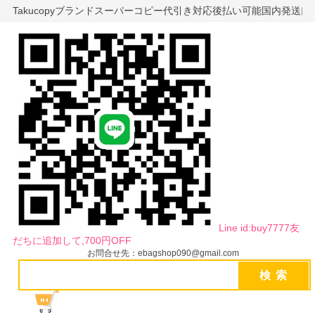
Takucopyブランドスーパーコピー代引き対応後払い可能国内発送
Line id:buy7777友
だちに追加して,700円OFF
お問合せ先：ebagshop090@gmail.com