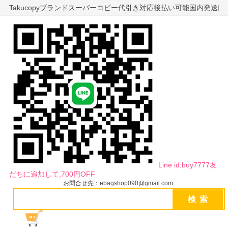
Takucopyブランドスーパーコピー代引き対応後払い可能国内発送
Line id:buy7777友
だちに追加して,700円OFF
お問合せ先：ebagshop090@gmail.com