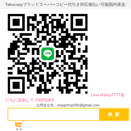
Takucopyブランドスーパーコピー代引き対応後払い可能国内発送
Line id:buy7777友
だちに追加して,700円OFF
お問合せ先：ebagshop090@gmail.com