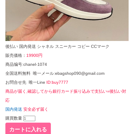
後払い 国内発送 シャネル スニーカー コピー CCマーク
販売価格：
19900円
商品编号:chanel-1074
全国送料無料 唯一メール:ebagshop090@gmail.com
お問合せ先 唯一Line
ID:buy7777
商品が届く,確認してから銀行カード振り込みで支払い=後払い対
応
国内発送
安全必ず届く
購買数量