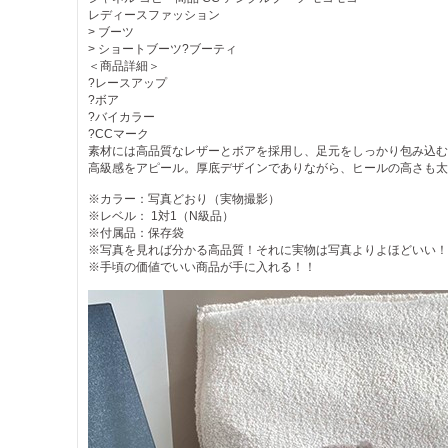
レディースファッション
> ブーツ
> ショートブーツ?ブーティ
＜商品詳細＞
?レースアップ
?ボア
?バイカラー
?CCマーク
素材には高品質なレザーとボアを採用し、足元をしっかり包み込む
高級感をアピール。厚底デザインでありながら、ヒールの高さも太
※カラー：写真どおり（実物撮影）
※レベル： 1対1（N級品）
※付属品：保存袋
※写真を見れば分かる高品質！それに実物は写真よりよほどいい！
※手頃の価値でいい商品が手に入れる！！