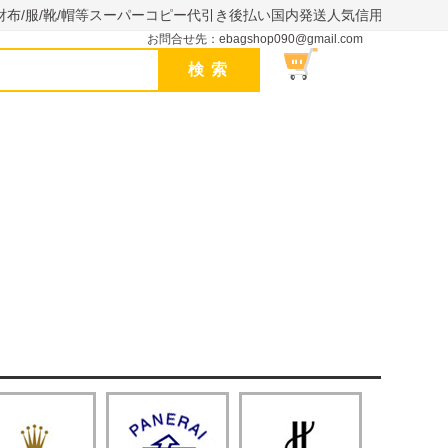
財布/服/靴/帽等スーパーコピー代引き後払い国内発送人気信用できるサイ
お問合せ先：ebagshop090@gmail.com