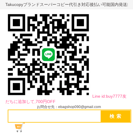
Takucopyブランドスーパーコピー代引き対応後払い可能国内発送
Line id:buy7777友
だちに追加して,700円OFF
お問合せ先：ebagshop090@gmail.com