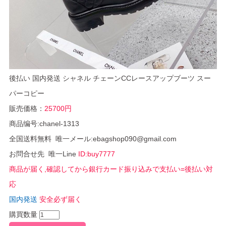
後払い 国内発送 シャネル チェーンCCレースアップブーツ スー
パーコピー
販売価格：
25700円
商品编号:chanel-1313
全国送料無料 唯一メール:ebagshop090@gmail.com
お問合せ先 唯一Line
ID:buy7777
商品が届く,確認してから銀行カード振り込みで支払い=後払い対
応
国内発送
安全必ず届く
購買数量