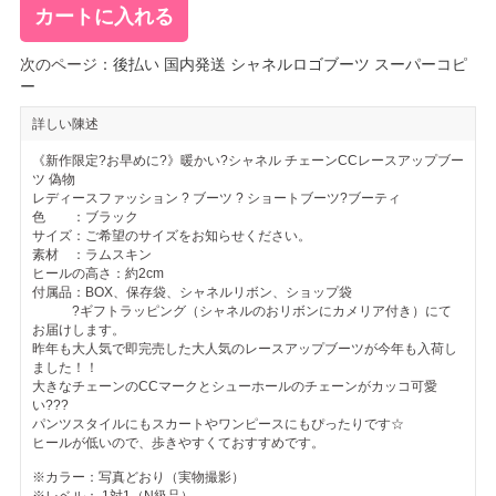
次のページ：
後払い 国内発送 シャネルロゴブーツ スーパーコピ
ー
詳しい陳述
《新作限定?お早めに?》暖かい?シャネル チェーンCCレースアップブー
ツ 偽物
レディースファッション ? ブーツ ? ショートブーツ?ブーティ
色 ：ブラック
サイズ：ご希望のサイズをお知らせください。
素材 ：ラムスキン
ヒールの高さ：約2cm
付属品：BOX、保存袋、シャネルリボン、ショップ袋
?ギフトラッピング（シャネルのおリボンにカメリア付き）にて
お届けします。
昨年も大人気で即完売した大人気のレースアップブーツが今年も入荷し
ました！！
大きなチェーンのCCマークとシューホールのチェーンがカッコ可愛
い???
パンツスタイルにもスカートやワンピースにもぴったりです☆
ヒールが低いので、歩きやすくておすすめです。
※カラー：写真どおり（実物撮影）
※レベル： 1対1（N級品）