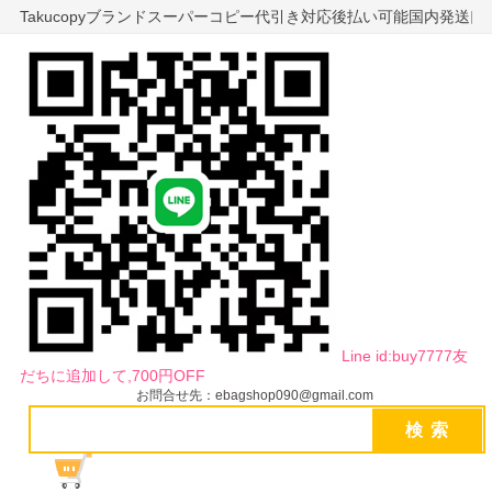
Takucopyブランドスーパーコピー代引き対応後払い可能国内発送
Line id:buy7777友
だちに追加して,700円OFF
お問合せ先：ebagshop090@gmail.com