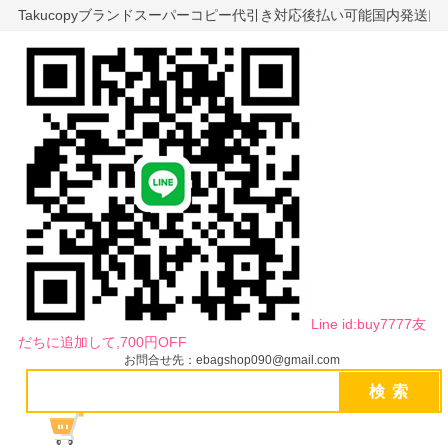
Takucopyブランドスーパーコピー代引き対応後払い可能国内発送
Line id:buy7777友
だちに追加して,700円OFF
お問合せ先：ebagshop090@gmail.com