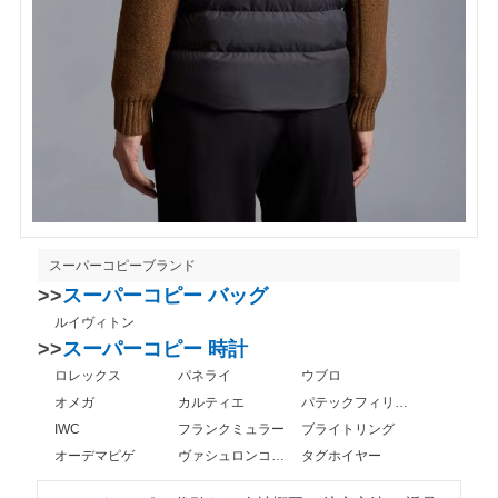
スーパーコピーブランド
>>
スーパーコピー バッグ
ルイヴィトン
>>
スーパーコピー 時計
ロレックス
パネライ
ウブロ
オメガ
カルティエ
パテックフィリップ
IWC
フランクミュラー
ブライトリング
オーデマピゲ
ヴァシュロンコンスタンタン
タグホイヤー