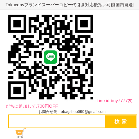
Takucopyブランドスーパーコピー代引き対応後払い可能国内発送
Line id:buy7777友
だちに追加して,700円OFF
お問合せ先：ebagshop090@gmail.com