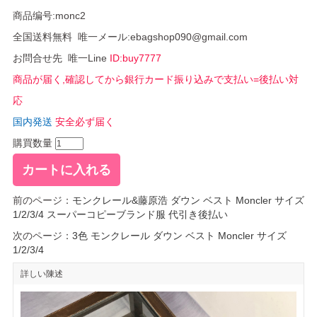
商品编号:monc2
全国送料無料 唯一メール:ebagshop090@gmail.com
お問合せ先 唯一Line
ID:buy7777
商品が届く,確認してから銀行カード振り込みで支払い=後払い対
応
国内発送
安全必ず届く
購買数量
前のページ：
モンクレール&藤原浩 ダウン ベスト Moncler サイズ
1/2/3/4 スーパーコピーブランド服 代引き後払い
次のページ：
3色 モンクレール ダウン ベスト Moncler サイズ
1/2/3/4
詳しい陳述