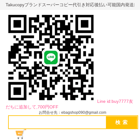
Takucopyブランドスーパーコピー代引き対応後払い可能国内発送
Line id:buy7777友
だちに追加して,700円OFF
お問合せ先：ebagshop090@gmail.com