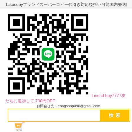
Takucopyブランドスーパーコピー代引き対応後払い可能国内発送
Line id:buy7777友
だちに追加して,700円OFF
お問合せ先：ebagshop090@gmail.com