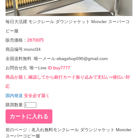
毎日大活躍 モンクレール ダウンジャケット Moncler スーパーコ
ピー服
販売価格：
28700円
商品编号:moncl34
全国送料無料 唯一メール:ebagshop090@gmail.com
お問合せ先 唯一Line
ID:buy7777
商品が届く,確認してから銀行カード振り込みで支払い=後払い対
応
国内発送
安全必ず届く
購買数量
前のページ：
名入れ無料モンクレール ダウンジャケット Moncler
スーパーコピー服