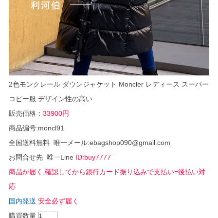
2色モンクレール ダウンジャケット Moncler レディース スーパー
コピー服 デザイン性の高い
販売価格：
33900円
商品编号:moncl91
全国送料無料 唯一メール:ebagshop090@gmail.com
お問合せ先 唯一Line
ID:buy7777
商品が届く,確認してから銀行カード振り込みで支払い=後払い対
応
国内発送
安全必ず届く
購買数量