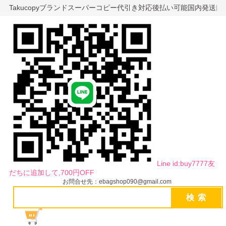
Takucopyブランドスーパーコピー代引き対応後払い可能国内発送
Line id:buy7777友
だちに追加して,700円OFF
お問合せ先：ebagshop090@gmail.com