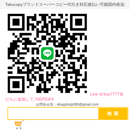
Takucopyブランドスーパーコピー代引き対応後払い可能国内発送
Line id:buy7777友
だちに追加して,700円OFF
お問合せ先：ebagshop090@gmail.com