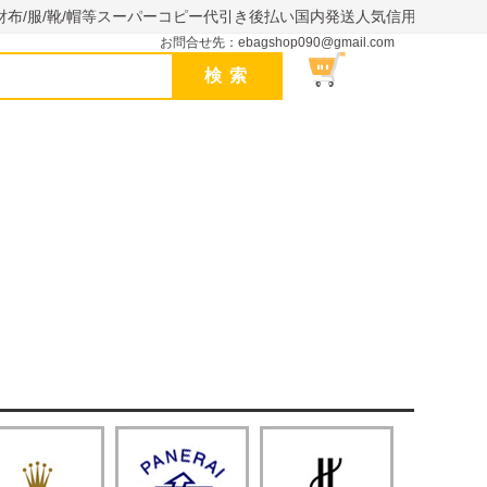
財布/服/靴/帽等スーパーコピー代引き後払い国内発送人気信用できるサイ
お問合せ先：ebagshop090@gmail.com