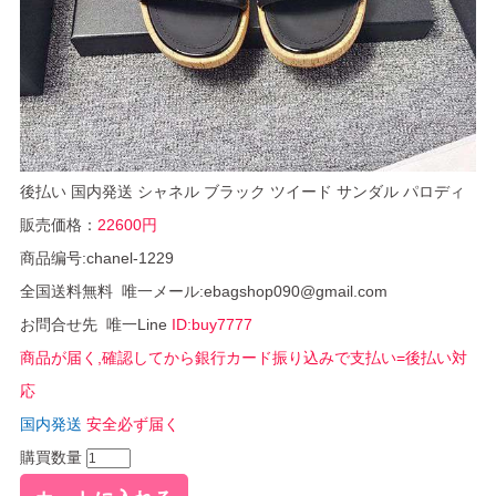
後払い 国内発送 シャネル ブラック ツイード サンダル パロディ
販売価格：
22600円
商品编号:chanel-1229
全国送料無料 唯一メール:ebagshop090@gmail.com
お問合せ先 唯一Line
ID:buy7777
商品が届く,確認してから銀行カード振り込みで支払い=後払い対
応
国内発送
安全必ず届く
購買数量