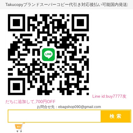
Takucopyブランドスーパーコピー代引き対応後払い可能国内発送
Line id:buy7777友
だちに追加して,700円OFF
お問合せ先：ebagshop090@gmail.com